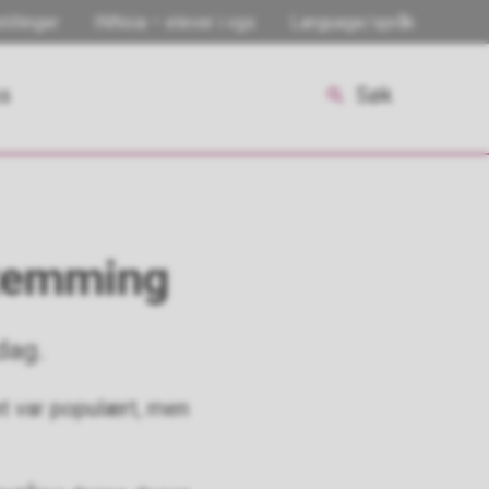
tillinger
INNsia – elever i vgs
Language/språk
ss
Søk
stemming
dag.
et var populært, men