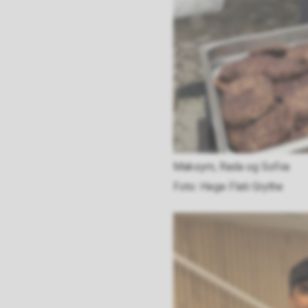
Maksym, Rada og Sofiia
Hege Flati Grythe