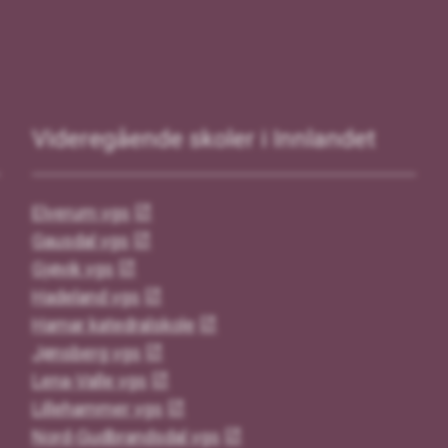
Videregående skoler i Innlandet
Elverum vgs
Gausdal vgs
Gjøvik vgs
Hadeland vgs
Hamar katedralskole
Jønsberg vgs
Lena-Valle vgs
Lillehammer vgs
Nord-Gudbrandsdal vgs