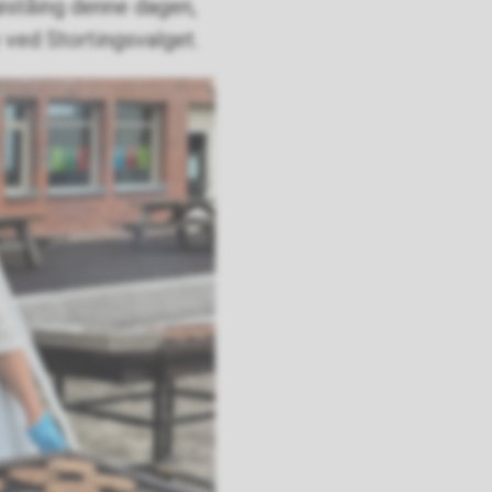
køståing denne dagen,
 ved Stortingsvalget.