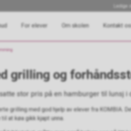
Ledige s
bud
For elever
Om skolen
Kontakt o
temming
d grilling og forhånds
satte stor pris på en hamburger til lunsj i 
rte grilling med god hjelp av elever fra KOMBIA. D
til at køa gikk kjapt unna.