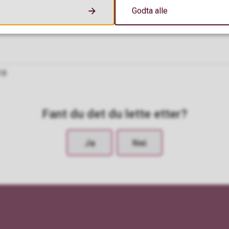
Godta alle
18
Fant du det du lette etter?
Ja
Nei