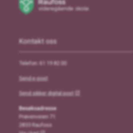
Kontakt oss
Telefon: 61 19 82 00
Send e-post
Send sikker digital post
Besøksadresse
Prøvenveien 71
2833 Raufoss