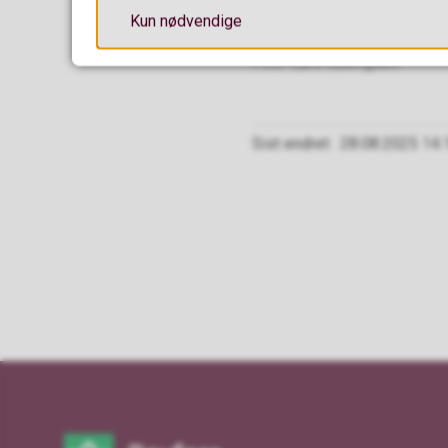
Kun nødvendige
Nazir, Mykola og Yaroslav
Lars Ludvigsen
Sist endret
28.08.2025 14.