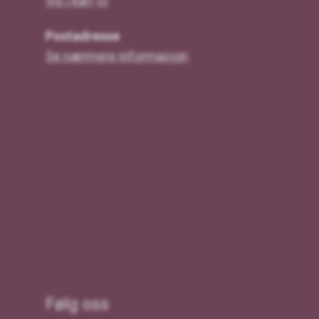
Vis i kart
Postadresse
Se nærmere informasjon
Følg oss