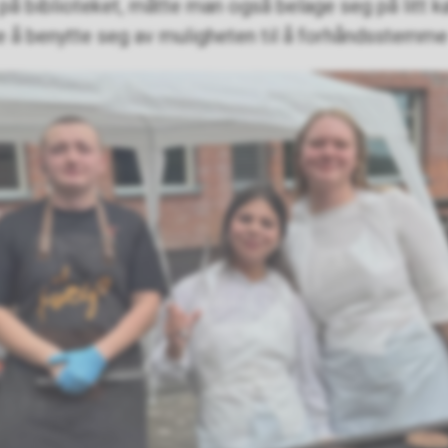
, på biblioteket, måtte man også belage seg på litt 
e å benytte seg av muligheten til å forhåndsstemme