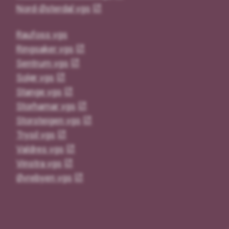
Nord-Østerdal vgs
Raufoss vgs
Ringsaker vgs
Sentrum vgs
Solør vgs
Stange vgs
Storhamar vgs
Storsteigen vgs
Trysil vgs
Valdres vgs
Vinstra vgs
Øvrebyen vgs