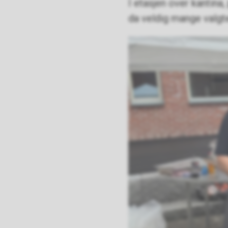
I etasjen over kantina
da veldig mange valgt