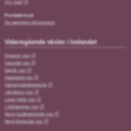
Vis i kart
Postadresse
Se nærmere informasjon
Videregående skoler i Innlandet
Elverum vgs
Gausdal vgs
Gjøvik vgs
Hadeland vgs
Hamar katedralskole
Jønsberg vgs
Lena-Valle vgs
Lillehammer vgs
Nord-Gudbrandsdal vgs
Nord-Østerdal vgs