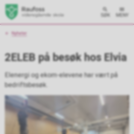
SØK
MENY
Du
Nyheter
er
her:
2ELEB på besøk hos Elvia
Elenergi og ekom-elevene har vært på
bedriftsbesøk.