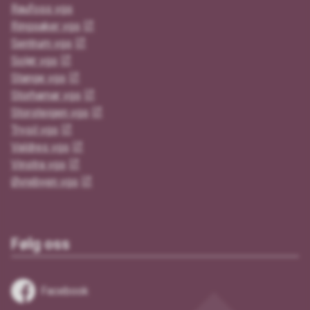
Raufoss vgs
Ringsaker vgs
Sentrum vgs
Solør vgs
Stange vgs
Storhamar vgs
Storsteigen vgs
Trysil vgs
Valdres vgs
Vinstra vgs
Øvrebyen vgs
Følg oss
Facebook