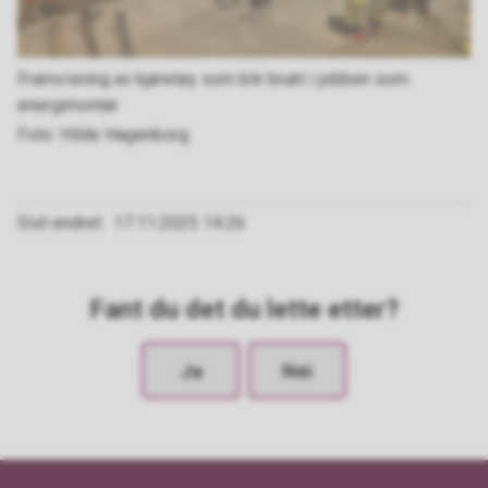
Framvisning av kjøretøy som blir brukt i jobben som
energimontør
Hilde Hagenborg
Sist endret
17.11.2025 14.26
Fant du det du lette etter?
Ja
Nei