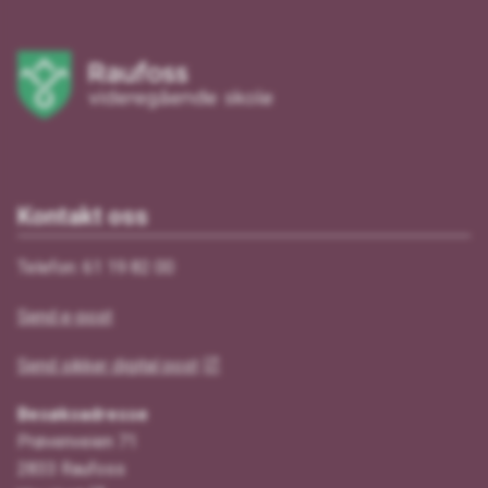
Kontakt oss
Telefon: 61 19 82 00
Send e-post
Send sikker digital post
Besøksadresse
Prøvenveien 71
2833 Raufoss