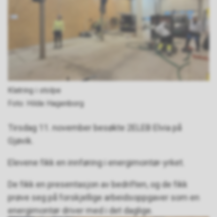
Klatring i stolpe
Hilde Hagenborg
Tirsdag 11. november besøkte 2ELEB Elvia på
Gjøvik.
Elevene fikk en innføring i energimontør-yrket.
De fikk en presentasjon av bedriften, og de fikk
prøve seg på forskjellige arbeidsoppgaver som en
energimontør driver med i det daglige.