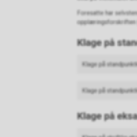
Foresatte har selvstend
opplæringsforskriften
Klage på sta
Klage på standpunktk
Klage på standpunktk
Klage på ek