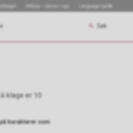
tillinger
INNsia – elever i vgs
Language/språk
ss
Søk
 å klage er 10
e på karakterer som