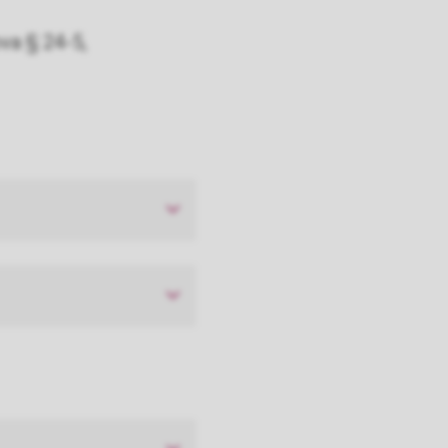
ova § 24-5,