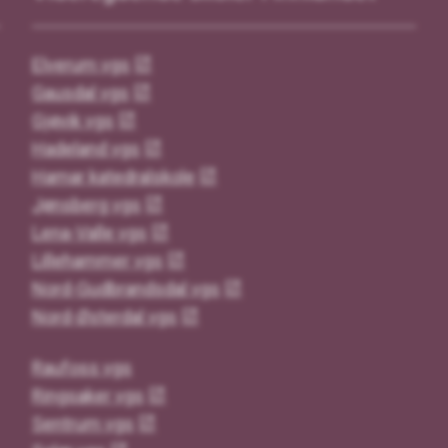
Elverum vgs
Gausdal vgs
Gjøvik vgs
Hadeland vgs
Hamar katedralskole
Jønsberg vgs
Lena-Valle vgs
Lillehammer vgs
Nord-Gudbrandsdal vgs
Nord-Østerdal vgs
Raufoss vgs
Ringsaker vgs
Sentrum vgs