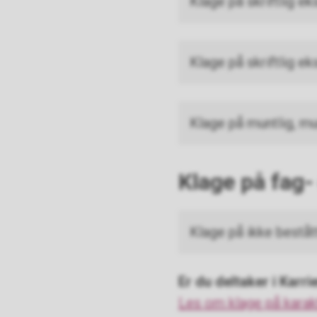
Klage på skriftlig e
Klage på skriftlig ek
Klage på muntlig, mu
Klage
på fag-
Klage på ikke bestå
Er du deltaker i Karr
Les om klage på karakt