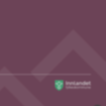
Innlandet
fylkeskommune