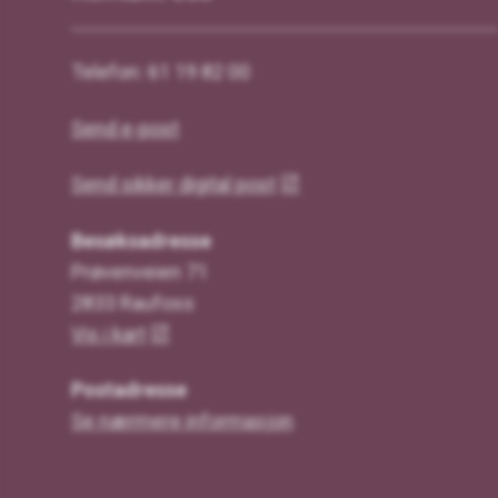
Telefon: 61 19 82 00
Send e-post
Send sikker digital post
Besøksadresse
Prøvenveien 71
2833 Raufoss
Vis i kart
Postadresse
Se nærmere informasjon