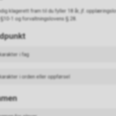
ig klagerett fram til du fyller 18 år, jf. opplæringsl
 §10-1 og forvaltningslovens § 28.
ndpunkt
arakter i fag
arakter i orden eller oppførsel
samen