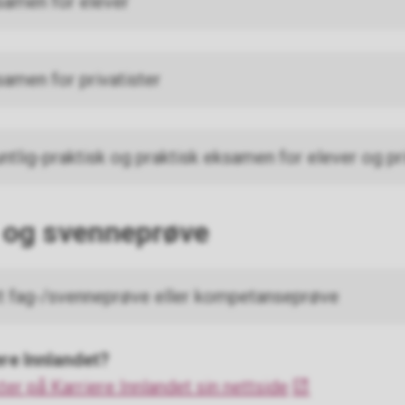
ksamen for elever
samen for privatister
ntlig-praktisk og praktisk eksamen for elever og pr
 og svenneprøve
tt fag-/svenneprøve eller kompetanseprøve
iere Innlandet?
er på Karriere Innlandet sin nettside