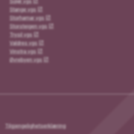
Solør vgs
Stange vgs
Storhamar vgs
Storsteigen vgs
Trysil vgs
Valdres vgs
Vinstra vgs
Øvrebyen vgs
Tilgjengelighetserklæring