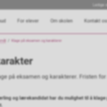
Ledige s
bud
For elever
Om skolen
Kontakt o
emål
Klage på eksamen og karakterer
karakter
klage på eksamen og karakterer. Fristen for
lærling og lærekandidat har du mulighet til å klag
t.