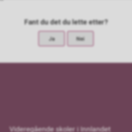
Fant du det du lette etter?
Ja
Nei
Videregående skoler i Innlandet