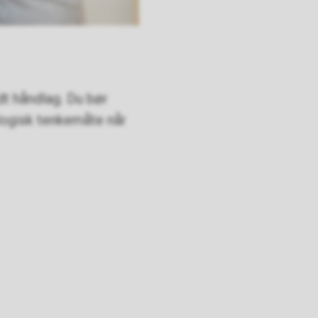
dt håndlag. Du bør
logisk tenkemåte når