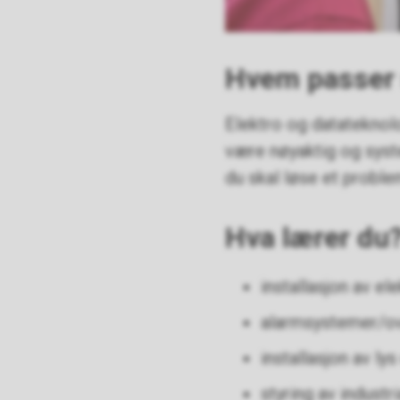
Hvem passer 
Elektro og datateknolo
være nøyaktig og syst
du skal løse et proble
Hva lærer du
installasjon av el
alarmsystemer/ov
installasjon av ly
styring av industr