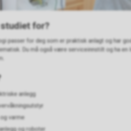
studiet for?
gi passer for deg som er praktisk anlagt og har go
ematisk. Du må også være serviceinnstilt og ha en 
m.
?
ektriske anlegg
ervåkningsutstyr
s og varme
ianlegg og roboter