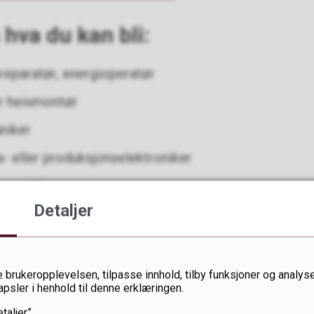
hva du kan bli:
oreparatør, energioperatør
ler heismontør
aniker
- eller produksjonselektroniker
operatør
Detaljer
pumpemontør
onsmontør
 brukeropplevelsen, tilpasse innhold, tilby funksjoner og analyse
ift
apsler i henhold til denne erklæringen.
taljer”.