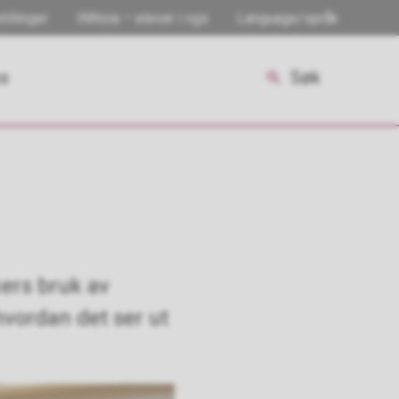
tillinger
INNsia – elever i vgs
Language/språk
ss
Søk
kers bruk av
 hvordan det ser ut