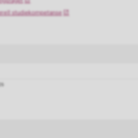
ngsfaget
erell studiekompetanse
26