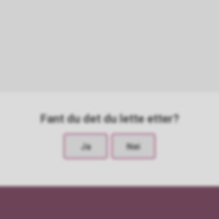
Fant du det du lette etter?
Ja
Nei