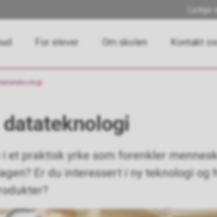
Ledige s
bud
For elever
Om skolen
Kontakt o
 datateknologi
 datateknologi
 i et praktisk yrke som forenkler mennes
rdagen? Er du interessert i ny teknologi og
produkter?