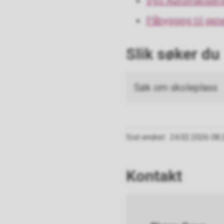
Vg3 Automatiseri
Påbygging til gen
Slik søker du
Søk om skoleplass
Sist endret
24.02.2026 08.
Kontakt