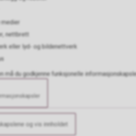
e medier
r, nettbrett
rk eller lyd- og bildenettverk
us
en må du godkjenne funksjonelle informasjonskapsle
ormasjonskapsler
kapslene og vis innholdet