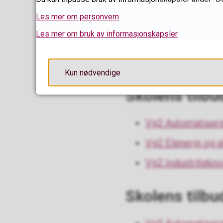
En viktig del av opplæ
Les mer om personvern
skolen. Dette løses med
Les mer om bruk av informasjonskapsler
perioder være med for 
Les mer om elektro og 
Kun nødvendige
Skolens tilbu
Vg2 Automatiseri
Vg2 Elenergi og 
Vg2 Industritekno
Skolens tilbu