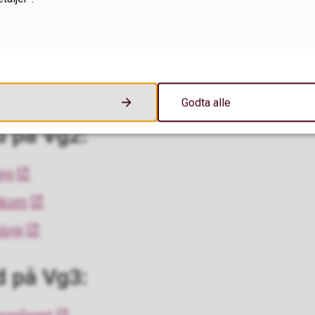
ringen er å bli kjent med den praktiske hverdagen s
 praksis ute i bedrift i faget yrkesfaglig fordypning
å prøve ut lærefagene i forskjellige læresituasjone
datateknologi på vilbli.no
Godta alle
d på Vg2:
ng
ekom
logi
d på Vg3: