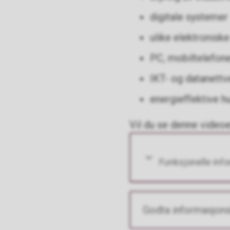
digitale systemer
ulike elektronisk
PC, mobiltelefone
IKT- og datanettve
energieffektive h
Vil du se denne video
Funksjonelle inf
Godta informasjons