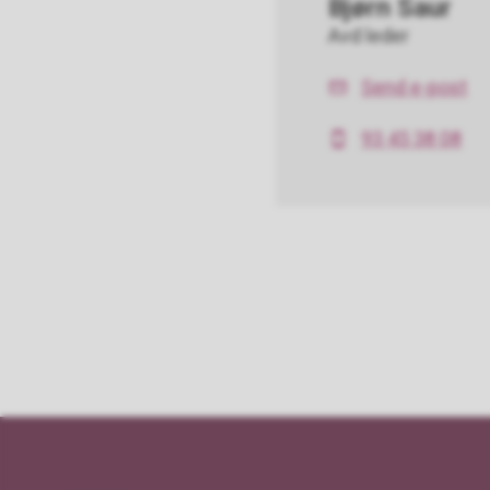
Bjørn Saur
Avd leder
Send e-post
E-
post
93 45 38 08
Mobil