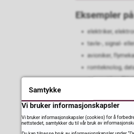
Eksempler på 
elektriker, elektr
tavle-, signal- el
avioniker, flymek
romteknolog, data
automatiker, FU-
Samtykke
kulde- og varme
telekommunikasj
Vi bruker informasjonskapsler
Vi bruker informasjonskapsler (cookies) for å forbedre
Praksis i bedr
nettstedet, samtykker du til vår bruk av informasjonsk
Du kan tilpasse bruk av informasjonskapsler under “De