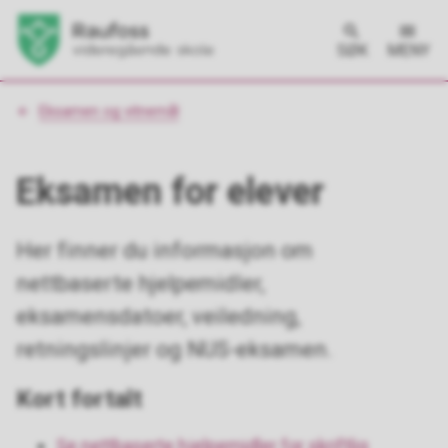
SØK
MENY
Du
Eksamen og vitnemål
er
her:
Eksamen for elever
Her finner du informasjon om
nettbaserte hjelpemidler,
eksamensdatoer, veiledning,
retningslinjer og NUS-eksamen.
Kort fortalt
Se nettbaserte hjelpemidler for skriftlig