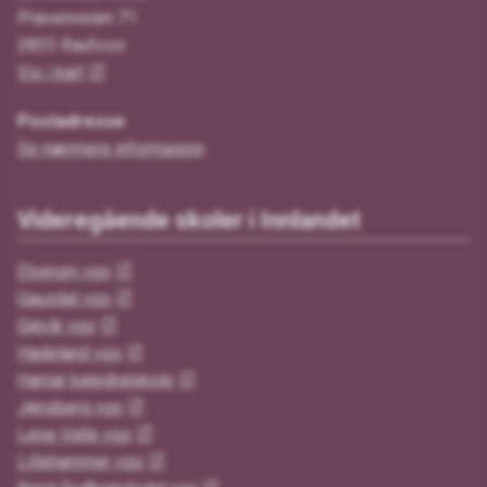
Prøvenveien 71
2833 Raufoss
Vis i kart
Postadresse
Se nærmere informasjon
Videregående skoler i Innlandet
Elverum vgs
Gausdal vgs
Gjøvik vgs
Hadeland vgs
Hamar katedralskole
Jønsberg vgs
Lena-Valle vgs
Lillehammer vgs