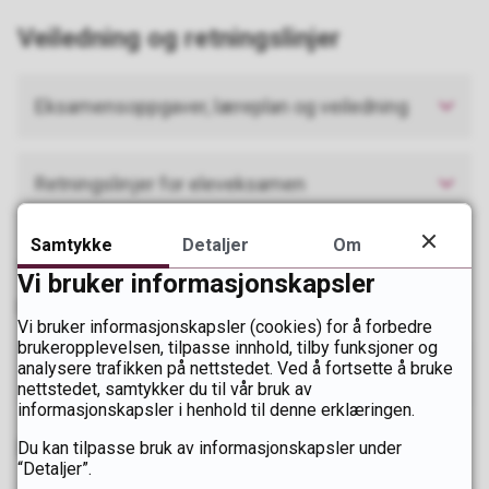
Veiledning og retningslinjer
Eksamensoppgaver, læreplan og veiledning
Retningslinjer for eleveksamen
Samtykke
Detaljer
Om
Juks
Vi bruker informasjonskapsler
Det er ditt ansvar å overholde reglene for eksamen.
Vi bruker informasjonskapsler (cookies) for å forbedre
brukeropplevelsen, tilpasse innhold, tilby funksjoner og
analysere trafikken på nettstedet. Ved å fortsette å bruke
Juks og konsekvenser av juks
nettstedet, samtykker du til vår bruk av
informasjonskapsler i henhold til denne erklæringen.
NUS - Ny, utsatt og særskilt eksamen
Du kan tilpasse bruk av informasjonskapsler under
“Detaljer”.