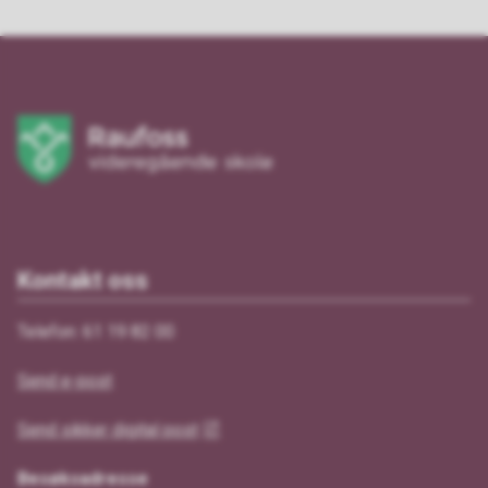
Kontakt oss
Telefon: 61 19 82 00
Send e-post
Send sikker digital post
Besøksadresse