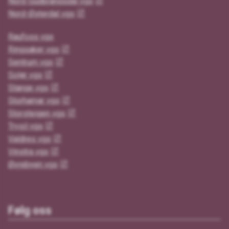
Nord-Gudbrandsdal vgs
Nord-Østerdal vgs
Raufoss vgs
Ringsaker vgs
Sentrum vgs
Solør vgs
Stange vgs
Storhamar vgs
Storsteigen vgs
Trysil vgs
Valdres vgs
Vinstra vgs
Øvrebyen vgs
Følg oss