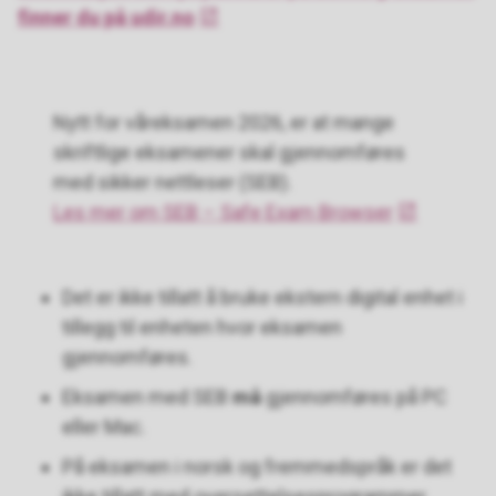
finner du på udir.no
Nytt for våreksamen 2026, er at mange
skriftlige eksamener skal gjennomføres
med sikker nettleser (SEB).
Les mer om SEB – Safe Exam Browser
Det er ikke tillatt å bruke ekstern digital enhet i
tillegg til enheten hvor eksamen
gjennomføres.
Eksamen med SEB
må
gjennomføres på PC
eller Mac.
På eksamen i norsk og fremmedspråk er det