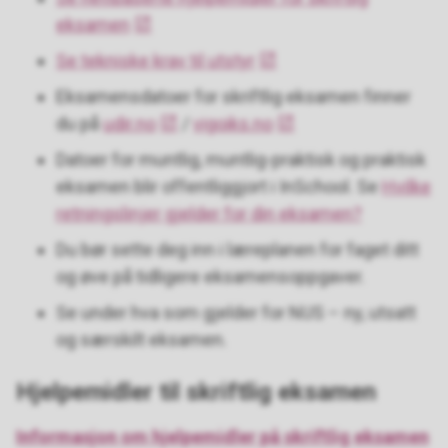
eksamen
Se tekniske krav til utstyr
Eksamensdatoer for skriftlig eksamen finner
du på
udir.no
/
vigoiks.no
Datoer for muntlig, muntlig-praktisk og praktisk
eksamen blir offentliggjort i InSchool. Se
Hvilke
retningslinjer gjelder for din eksamen?
Du bør sette deg inn i læreplanen for faget ditt
og øve på tidligere eksamensoppgaver.
Se under hva som gjelder for NUS – ny, utsatt
og særskilt eksamen.
Hjelpemidler til skriftlig eksamen
Informasjon om hjelpemidler på skriftlig eksamen